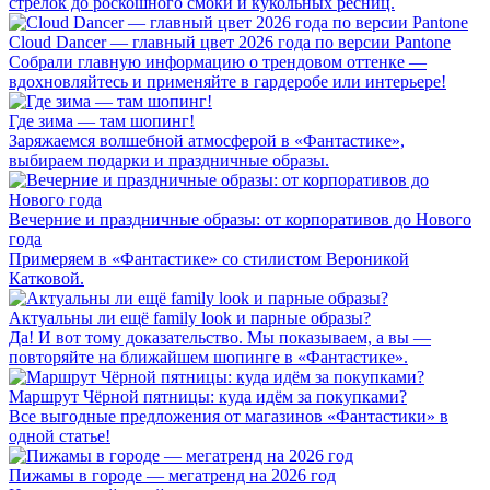
стрелок до роскошного смоки и кукольных ресниц.
Cloud Dancer — главный цвет 2026 года по версии Pantone
Собрали главную информацию о трендовом оттенке —
вдохновляйтесь и применяйте в гардеробе или интерьере!
Где зима — там шопинг!
Заряжаемся волшебной атмосферой в «Фантастике»,
выбираем подарки и праздничные образы.
Вечерние и праздничные образы: от корпоративов до Нового
года
Примеряем в «Фантастике» со стилистом Вероникой
Катковой.
Актуальны ли ещё family look и парные образы?
Да! И вот тому доказательство. Мы показываем, а вы —
повторяйте на ближайшем шопинге в «Фантастике».
Маршрут Чёрной пятницы: куда идём за покупками?
Все выгодные предложения от магазинов «Фантастики» в
одной статье!
Пижамы в городе — мегатренд на 2026 год