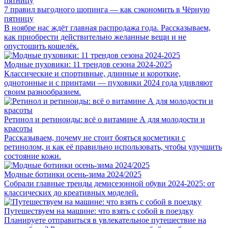
7 правил выгодного шопинга — как сэкономить в Чёрную
пятницу
В ноябре нас ждёт главная распродажа года. Рассказываем,
как приобрести действительно желанные вещи и не
опустошить кошелёк.
Модные пуховики: 11 трендов сезона 2024-2025
Классические и спортивные, длинные и короткие,
однотонные и с принтами — пуховики 2024 года удивляют
своим разнообразием.
Ретинол и ретиноиды: всё о витамине А для молодости и
красоты
Рассказываем, почему не стоит бояться косметики с
ретинолом, и как её правильно использовать, чтобы улучшить
состояние кожи.
Модные ботинки осень-зима 2024/2025
Cобрали главные тренды демисезонной обуви 2024-2025: от
классических до креативных моделей.
Путешествуем на машине: что взять с собой в поездку
Планируете отправиться в увлекательное путешествие на