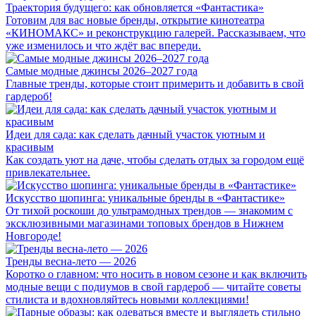
Траектория будущего: как обновляется «Фантастика»
Готовим для вас новые бренды, открытие кинотеатра
«КИНОМАКС» и реконструкцию галерей. Рассказываем, что
уже изменилось и что ждёт вас впереди.
Самые модные джинсы 2026–2027 года
Главные тренды, которые стоит примерить и добавить в свой
гардероб!
Идеи для сада: как сделать дачный участок уютным и
красивым
Как создать уют на даче, чтобы сделать отдых за городом ещё
привлекательнее.
Искусство шопинга: уникальные бренды в «Фантастике»
От тихой роскоши до ультрамодных трендов — знакомим с
эксклюзивными магазинами топовых брендов в Нижнем
Новгороде!
Тренды весна-лето — 2026
Коротко о главном: что носить в новом сезоне и как включить
модные вещи с подиумов в свой гардероб — читайте советы
стилиста и вдохновляйтесь новыми коллекциями!