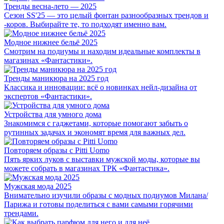
Тренды весна-лето — 2025
Сезон SS'25 — это целый фонтан разнообразных трендов и
-коров. Выбирайте те, то подходят именно вам.
Модное нижнее бельё 2025
Смотрим на подиумы и находим идеальные комплекты в
магазинах «Фантастики».
Тренды маникюра на 2025 год
Классика и инновации: всё о новинках нейл-дизайна от
экспертов «Фантастики».
Устройства для умного дома
Знакомимся с гаджетами, которые помогают забыть о
рутинных задачах и экономят время для важных дел.
Повторяем образы с Pitti Uomo
Пять ярких луков с выставки мужской моды, которые вы
можете собрать в магазинах ТРК «Фантастика».
Мужская мода 2025
Внимательно изучили образы с модных подиумов Милана/
Парижа и готовы поделиться с вами самыми горячими
трендами.