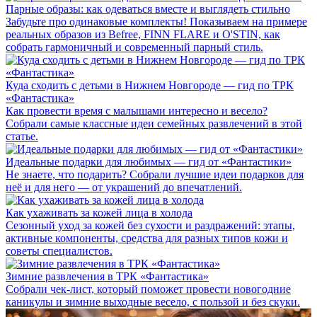
Парные образы: как одеваться вместе и выглядеть стильно
Забудьте про одинаковые комплекты! Показываем на примере
реальных образов из Befree, FINN FLARE и O'STIN, как
собрать гармоничный и современный парный стиль.
Куда сходить с детьми в Нижнем Новгороде — гид по ТРК
«Фантастика»
Как провести время с малышами интересно и весело?
Собрали самые классные идеи семейных развлечений в этой
статье.
Идеальные подарки для любимых — гид от «Фантастики»
Не знаете, что подарить? Собрали лучшие идеи подарков для
неё и для него — от украшений до впечатлений.
Как ухаживать за кожей лица в холода
Сезонный уход за кожей без сухости и раздражений: этапы,
активные компоненты, средства для разных типов кожи и
советы специалистов.
Зимние развлечения в ТРК «Фантастика»
Собрали чек-лист, который поможет провести новогодние
каникулы и зимние выходные весело, с пользой и без скуки.