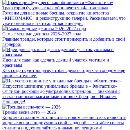
Траектория будущего: как обновляется «Фантастика»
Готовим для вас новые бренды, открытие кинотеатра
«КИНОМАКС» и реконструкцию галерей. Рассказываем, что
уже изменилось и что ждёт вас впереди.
Самые модные джинсы 2026–2027 года
Главные тренды, которые стоит примерить и добавить в свой
гардероб!
Идеи для сада: как сделать дачный участок уютным и
красивым
Как создать уют на даче, чтобы сделать отдых за городом ещё
привлекательнее.
Искусство шопинга: уникальные бренды в «Фантастике»
От тихой роскоши до ультрамодных трендов — знакомим с
эксклюзивными магазинами топовых брендов в Нижнем
Новгороде!
Тренды весна-лето — 2026
Коротко о главном: что носить в новом сезоне и как включить
модные вещи с подиумов в свой гардероб — читайте советы
стилиста и вдохновляйтесь новыми коллекциями!