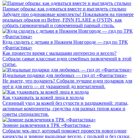
Парные образы: как одеваться вместе и выглядеть стильно
Забудьте про одинаковые комплекты! Показываем на примере
реальных образов из Befree, FINN FLARE и O'STIN, как
собрать гармоничный и современный парный стиль.
Куда сходить с детьми в Нижнем Новгороде — гид по ТРК
«Фантастика»
Как провести время с малышами интересно и весело?
Собрали самые классные идеи семейных развлечений в этой
статье.
Идеальные подарки для любимых — гид от «Фантастики»
Не знаете, что подарить? Собрали лучшие идеи подарков для
неё и для него — от украшений до впечатлений.
Как ухаживать за кожей лица в холода
Сезонный уход за кожей без сухости и раздражений: этапы,
активные компоненты, средства для разных типов кожи и
советы специалистов.
Зимние развлечения в ТРК «Фантастика»
Собрали чек-лист, который поможет провести новогодние
каникулы и зимние выходные весело, с пользой и без скуки.