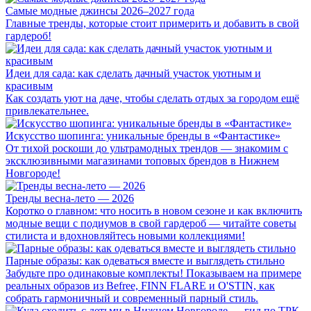
Самые модные джинсы 2026–2027 года
Главные тренды, которые стоит примерить и добавить в свой
гардероб!
Идеи для сада: как сделать дачный участок уютным и
красивым
Как создать уют на даче, чтобы сделать отдых за городом ещё
привлекательнее.
Искусство шопинга: уникальные бренды в «Фантастике»
От тихой роскоши до ультрамодных трендов — знакомим с
эксклюзивными магазинами топовых брендов в Нижнем
Новгороде!
Тренды весна-лето — 2026
Коротко о главном: что носить в новом сезоне и как включить
модные вещи с подиумов в свой гардероб — читайте советы
стилиста и вдохновляйтесь новыми коллекциями!
Парные образы: как одеваться вместе и выглядеть стильно
Забудьте про одинаковые комплекты! Показываем на примере
реальных образов из Befree, FINN FLARE и O'STIN, как
собрать гармоничный и современный парный стиль.