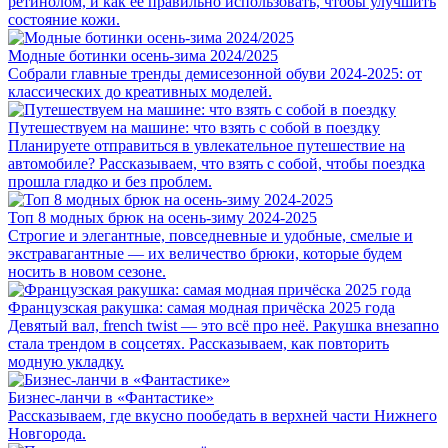
ретинолом, и как её правильно использовать, чтобы улучшить
состояние кожи.
Модные ботинки осень-зима 2024/2025
Cобрали главные тренды демисезонной обуви 2024-2025: от
классических до креативных моделей.
Путешествуем на машине: что взять с собой в поездку
Планируете отправиться в увлекательное путешествие на
автомобиле? Рассказываем, что взять с собой, чтобы поездка
прошла гладко и без проблем.
Топ 8 модных брюк на осень-зиму 2024-2025
Строгие и элегантные, повседневные и удобные, смелые и
экстравагантные — их величество брюки, которые будем
носить в новом сезоне.
Французская ракушка: самая модная причёска 2025 года
Девятый вал, french twist — это всё про неё. Ракушка внезапно
стала трендом в соцсетях. Рассказываем, как повторить
модную укладку.
Бизнес-ланчи в «Фантастике»
Рассказываем, где вкусно пообедать в верхней части Нижнего
Новгорода.