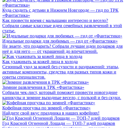
Куда сходить с детьми в Нижнем Новгороде — гид по ТРК
«Фантастика»
Как провести время с малышами интересно и весело?
Собрали самые классные идеи семейных развлечений в этой
статье.
Идеальные подарки для любимых — гид от «Фантастики»
Не знаете, что подарить? Собрали лучшие идеи подарков для
неё и для него — от украшений до впечатлений.
Как ухаживать за кожей лица в холода
Сезонный уход за кожей без сухости и раздражений: этапы,
активные компоненты, средства для разных типов кожи и
советы специалистов.
Зимние развлечения в ТРК «Фантастика»
Собрали чек-лист, который поможет провести новогодние
каникулы и зимние выходные весело, с пользой и без скуки.
Кофейная прогулка по зимней «Фантастике»
Найдите свой вкус праздника в наших кофейнях!
Год Красной Огненной Лошади — ТОП-7 идей подарков