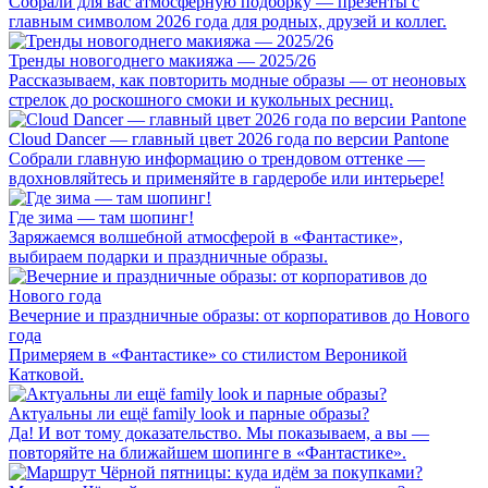
Собрали для вас атмосферную подборку — презенты с
главным символом 2026 года для родных, друзей и коллег.
Тренды новогоднего макияжа — 2025/26
Рассказываем, как повторить модные образы — от неоновых
стрелок до роскошного смоки и кукольных ресниц.
Cloud Dancer — главный цвет 2026 года по версии Pantone
Собрали главную информацию о трендовом оттенке —
вдохновляйтесь и применяйте в гардеробе или интерьере!
Где зима — там шопинг!
Заряжаемся волшебной атмосферой в «Фантастике»,
выбираем подарки и праздничные образы.
Вечерние и праздничные образы: от корпоративов до Нового
года
Примеряем в «Фантастике» со стилистом Вероникой
Катковой.
Актуальны ли ещё family look и парные образы?
Да! И вот тому доказательство. Мы показываем, а вы —
повторяйте на ближайшем шопинге в «Фантастике».