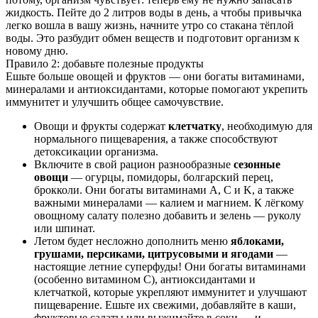
жидкость. Пейте до 2 литров воды в день, а чтобы привычка
легко вошла в вашу жизнь, начните утро со стакана тёплой
воды. Это разбудит обмен веществ и подготовит организм к
новому дню.
Правило 2: добавьте полезные продукты
Ешьте больше овощей и фруктов — они богаты витаминами,
минералами и антиоксидантами, которые помогают укрепить
иммунитет и улучшить общее самочувствие.
Овощи и фрукты содержат
клетчатку
, необходимую для
нормального пищеварения, а также способствуют
детоксикации организма.
Включите в свой рацион разнообразные
сезонные
овощи
— огурцы, помидоры, болгарский перец,
брокколи. Они богаты витаминами A, C и K, а также
важными минералами — калием и магнием. К лёгкому
овощному салату полезно добавить и зелень — руколу
или шпинат.
Летом будет несложно дополнить меню
яблоками,
грушами, персиками, цитрусовыми и ягодами
—
настоящие летние суперфуды! Они богаты витаминами
(особенно витамином C), антиоксидантами и
клетчаткой, которые укрепляют иммунитет и улучшают
пищеварение. Ешьте их свежими, добавляйте в каши,
фруктовые салаты или выжимайте в соки — и