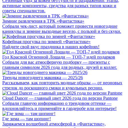
Сезонный уход за кожей без сухости и раздражений: этапы,
активные компоненты, средства для разных типов кожи и
советы специалистов.
Зимние развлечения в ТРК «Фантастика»
Собрали чек-лист, который поможет провести новогодние
каникулы и зимние выходные весело, с пользой и без скуки.
Кофейная прогулка по зимней «Фантастике»
Найдите свой вкус праздника в наших кофейнях!
Год Красной Огненной Лошади — ТОП-7 идей подарков
Собрали для вас атмосферную подборку — презенты с
главным символом 2026 года для родных, друзей и коллег.
Тренды новогоднего макияжа — 2025/26
Рассказываем, как повторить модные образы — от неоновых
стрелок до роскошного смоки и кукольных ресниц.
Cloud Dancer — главный цвет 2026 года по версии Pantone
Собрали главную информацию о трендовом оттенке —
вдохновляйтесь и применяйте в гардеробе или интерьере!
Где зима — там шопинг!
Заряжаемся волшебной атмосферой в «Фантастике»,