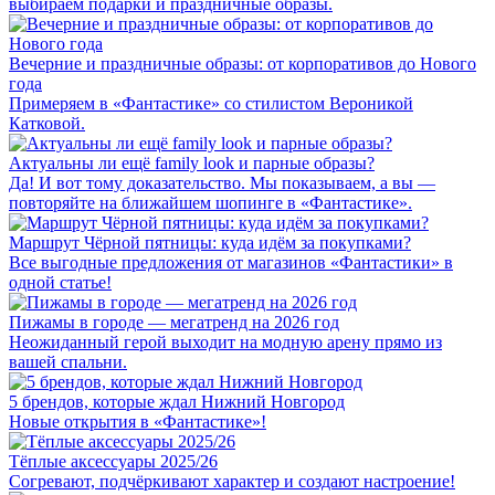
выбираем подарки и праздничные образы.
Вечерние и праздничные образы: от корпоративов до Нового
года
Примеряем в «Фантастике» со стилистом Вероникой
Катковой.
Актуальны ли ещё family look и парные образы?
Да! И вот тому доказательство. Мы показываем, а вы —
повторяйте на ближайшем шопинге в «Фантастике».
Маршрут Чёрной пятницы: куда идём за покупками?
Все выгодные предложения от магазинов «Фантастики» в
одной статье!
Пижамы в городе — мегатренд на 2026 год
Неожиданный герой выходит на модную арену прямо из
вашей спальни.
5 брендов, которые ждал Нижний Новгород
Новые открытия в «Фантастике»!
Тёплые аксессуары 2025/26
Cогревают, подчёркивают характер и создают настроение!