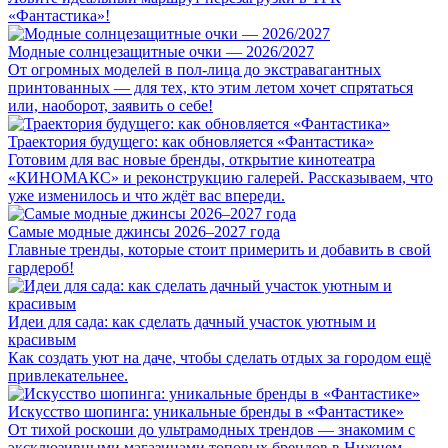
«Фантастика»!
Модные солнцезащитные очки — 2026/2027
От огромных моделей в пол-лица до экстравагантных
принтованных — для тех, кто этим летом хочет спрятаться
или, наоборот, заявить о себе!
Траектория будущего: как обновляется «Фантастика»
Готовим для вас новые бренды, открытие кинотеатра
«КИНОМАКС» и реконструкцию галерей. Рассказываем, что
уже изменилось и что ждёт вас впереди.
Самые модные джинсы 2026–2027 года
Главные тренды, которые стоит примерить и добавить в свой
гардероб!
Идеи для сада: как сделать дачный участок уютным и
красивым
Как создать уют на даче, чтобы сделать отдых за городом ещё
привлекательнее.
Искусство шопинга: уникальные бренды в «Фантастике»
От тихой роскоши до ультрамодных трендов — знакомим с
эксклюзивными магазинами топовых брендов в Нижнем