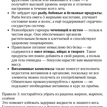
получайте высокий уровень энергии и отличное
настроение в течение всего лета.
Не забудьте про
рыбу, бобовые и белковые продукты
.
Рыба богата омега-3 жирными кислотами, улучшает
состояние кожи и волос, а ещё поддерживает сердечно-
сосудистую систему.
Разнообразьте гарниры
чечевицей и нутом
— польза в
чистом виде. Они обеспечивают организм
растительным белком и клетчаткой и способствуют
здоровому пищеварению.
Правильное питание немыслимо без белка — он
содержится в
мясе птицы, яйцах и твороге
. Такие
продукты несложно добавить в свой рацион, а польза
для тела очевидна — бонусом нарастят вам мышечную
массу.
Витаминные комплексы
также помогут восполнить
недостаток витаминов в организме, поскольку не все
элементы можно получить из употребляемой пищи.
Обязательно проконсультируйтесь с врачом — он
подскажет необходимые витамины и курс их приёма.
Правило 3: постарайтесь убрать из рациона жирное, жареное,
солёное
Это поможет избежать задержки жидкости и лишнего веса.
Газированные лимонады и булочки тоже не помогут похудеть