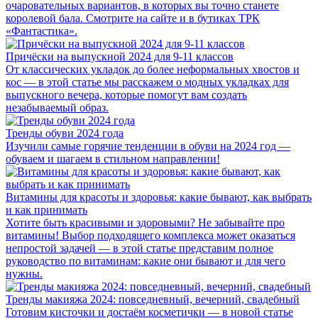
очаровательных вариантов, в которых вы точно станете
королевой бала. Смотрите на сайте и в бутиках ТРК
«Фантастика».
Причёски на выпускной 2024 для 9-11 классов
От классических укладок до более неформальных хвостов и
кос — в этой статье мы расскажем о модных укладках для
выпускного вечера, которые помогут вам создать
незабываемый образ.
Тренды обуви 2024 года
Изучили самые горячие тенденции в обуви на 2024 год —
обуваем и шагаем в стильном направлении!
Витамины для красоты и здоровья: какие бывают, как выбрать
и как принимать
Хотите быть красивыми и здоровыми? Не забывайте про
витамины! Выбор подходящего комплекса может оказаться
непростой задачей — в этой статье представим полное
руководство по витаминам: какие они бывают и для чего
нужны.
Тренды макияжа 2024: повседневный, вечерний, свадебный
Готовим кисточки и достаём косметички — в новой статье