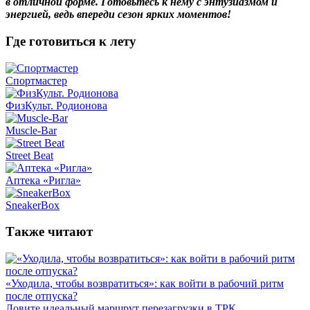
в отличной форме. Готовьтесь к нему с энтузиазмом и
энергией, ведь впереди сезон ярких моментов!
Где готовиться к лету
Спортмастер
ФизКульт. Родионова
Muscle-Bar
Street Beat
Аптека «Ригла»
SneakerBox
Также читают
«Уходила, чтобы возвратиться»: как войти в рабочий ритм
после отпуска?
Ловите идеальный маршрут перезагрузки в ТРК