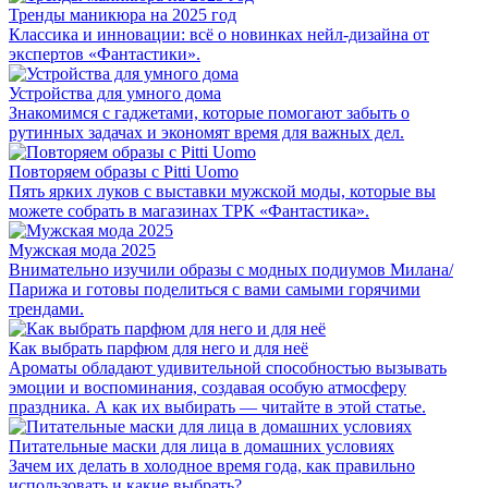
Тренды маникюра на 2025 год
Классика и инновации: всё о новинках нейл-дизайна от
экспертов «Фантастики».
Устройства для умного дома
Знакомимся с гаджетами, которые помогают забыть о
рутинных задачах и экономят время для важных дел.
Повторяем образы с Pitti Uomo
Пять ярких луков с выставки мужской моды, которые вы
можете собрать в магазинах ТРК «Фантастика».
Мужская мода 2025
Внимательно изучили образы с модных подиумов Милана/
Парижа и готовы поделиться с вами самыми горячими
трендами.
Как выбрать парфюм для него и для неё
Ароматы обладают удивительной способностью вызывать
эмоции и воспоминания, создавая особую атмосферу
праздника. А как их выбирать — читайте в этой статье.
Питательные маски для лица в домашних условиях
Зачем их делать в холодное время года, как правильно
использовать и какие выбрать?