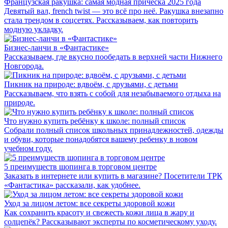
Французская ракушка: самая модная причёска 2025 года
Девятый вал, french twist — это всё про неё. Ракушка внезапно
стала трендом в соцсетях. Рассказываем, как повторить
модную укладку.
Бизнес-ланчи в «Фантастике»
Рассказываем, где вкусно пообедать в верхней части Нижнего
Новгорода.
Пикник на природе: вдвоём, с друзьями, с детьми
Рассказываем, что взять с собой для незабываемого отдыха на
природе.
Что нужно купить ребёнку к школе: полный список
Собрали полный список школьных принадлежностей, одежды
и обуви, которые понадобятся вашему ребенку в новом
учебном году.
5 преимуществ шопинга в торговом центре
Заказать в интернете или купить в магазине? Посетители ТРК
«Фантастика»‎ рассказали, как удобнее.
Уход за лицом летом: все секреты здоровой кожи
Как сохранить красоту и свежесть кожи лица в жару и
солцепёк? Рассказывают эксперты по косметическому уходу.