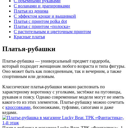
C объёмными рукавами
С воланами и драпировками
Платья из денима
С эффектом кроше и вышивкой
Платья с принтом polka dot
Платья с принтом «‎полоска»
С растительным и цветочным принтом
Красные платья
Платья-рубашки
Платье-рубашка — универсальный предмет гардероба,
который подходит женщинам любого возраста и типа фигуры.
Оно может быть как повседневным, так и вечерним, а также
спортивным или деловым.
Классические платья-рубашки можно распознать по
характерному воротнику с уголками, застёжке на пуговицы,
рукавам и поясу. Однако современные модели могут не иметь
какого-то из этих элементов. Платье-рубашку можно сочетать
с
кроссовками
, босоножками, туфлями, сапогами и даже
кедами.
Платье-рубашка в магазине Lucky Bear. ТРК «Фантастика», 1-