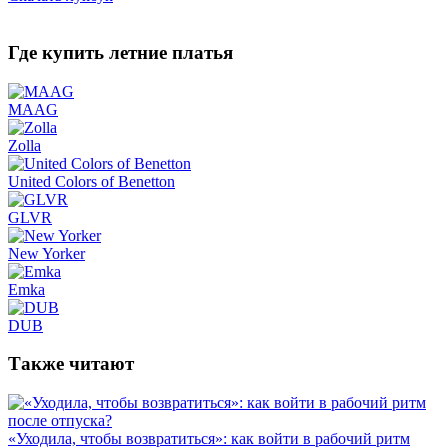
Где купить летние платья
MAAG
Zolla
United Colors of Benetton
GLVR
New Yorker
Emka
DUB
Также читают
«Уходила, чтобы возвратиться»: как войти в рабочий ритм