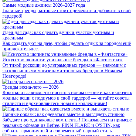
Самые модные джинсы 2026–2027 года
Главные тренды, которые стоит примерить и добавить в свой
гардероб!
Идеи для сада: как сделать дачный участок уютным и
красивым
Как создать уют на даче, чтобы сделать отдых за городом ещё
привлекательнее.
Искусство шопинга: уникальные бренды в «Фантастике»
От тихой роскоши до ультрамодных трендов — знакомим с
эксклюзивными магазинами топовых брендов в Нижнем
Новгороде!
Тренды весна-лето — 2026
Коротко о главном: что носить в новом сезоне и как включить
модные вещи с подиумов в свой гардероб — читайте советы
стилиста и вдохновляйтесь новыми коллекциями!
Парные образы: как одеваться вместе и выглядеть стильно
Забудьте про одинаковые комплекты! Показываем на примере
реальных образов из Befree, FINN FLARE и O'STIN, как
собрать гармоничный и современный парный стиль.