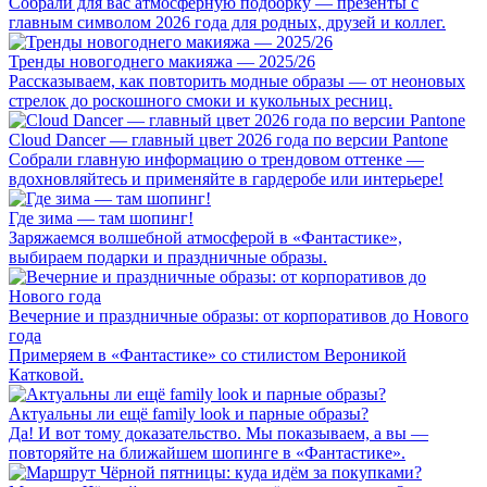
Собрали для вас атмосферную подборку — презенты с
главным символом 2026 года для родных, друзей и коллег.
Тренды новогоднего макияжа — 2025/26
Рассказываем, как повторить модные образы — от неоновых
стрелок до роскошного смоки и кукольных ресниц.
Cloud Dancer — главный цвет 2026 года по версии Pantone
Собрали главную информацию о трендовом оттенке —
вдохновляйтесь и применяйте в гардеробе или интерьере!
Где зима — там шопинг!
Заряжаемся волшебной атмосферой в «Фантастике»,
выбираем подарки и праздничные образы.
Вечерние и праздничные образы: от корпоративов до Нового
года
Примеряем в «Фантастике» со стилистом Вероникой
Катковой.
Актуальны ли ещё family look и парные образы?
Да! И вот тому доказательство. Мы показываем, а вы —
повторяйте на ближайшем шопинге в «Фантастике».