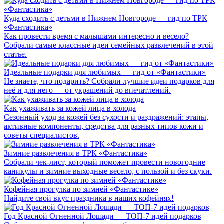
Куда сходить с детьми в Нижнем Новгороде — гид по ТРК
«Фантастика»
Как провести время с малышами интересно и весело?
Собрали самые классные идеи семейных развлечений в этой
статье.
Идеальные подарки для любимых — гид от «Фантастики»
Не знаете, что подарить? Собрали лучшие идеи подарков для
неё и для него — от украшений до впечатлений.
Как ухаживать за кожей лица в холода
Сезонный уход за кожей без сухости и раздражений: этапы,
активные компоненты, средства для разных типов кожи и
советы специалистов.
Зимние развлечения в ТРК «Фантастика»
Собрали чек-лист, который поможет провести новогодние
каникулы и зимние выходные весело, с пользой и без скуки.
Кофейная прогулка по зимней «Фантастике»
Найдите свой вкус праздника в наших кофейнях!
Год Красной Огненной Лошади — ТОП-7 идей подарков