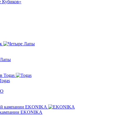
е Кубиков»
Togas
ой кампании EKONIKA