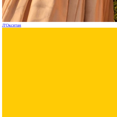
Л'Окситан