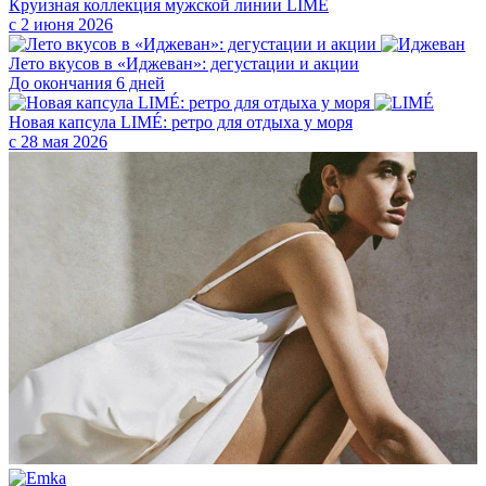
Круизная коллекция мужской линии LIMÉ
с 2 июня 2026
Лето вкусов в «Иджеван»: дегустации и акции
До окончания 6 дней
Новая капсула LIMÉ: ретро для отдыха у моря
с 28 мая 2026